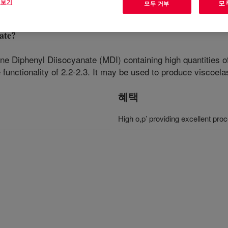
 보기
모
모두 거부
ate
?
ene Diphenyl Diisocyanate (MDI) containing high quantities
unctionality of 2.2-2.3. It may be used to produce viscoela
혜택
High o,p’ providing excellent pr