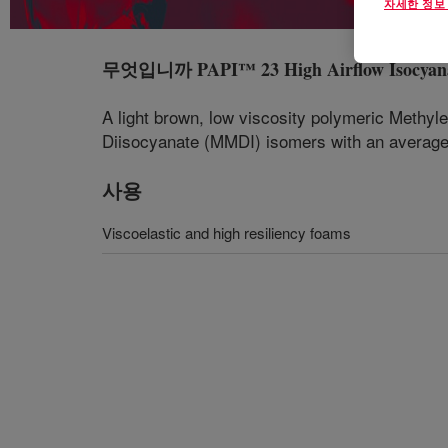
자세한 정보
무엇입니까
PAPI™ 23 High Airflow Isocyan
A light brown, low viscosity polymeric Methyl
Diisocyanate (MMDI) isomers with an average f
사용
Viscoelastic and high resiliency foams