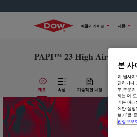
애플리케이션
제품
PAPI™ 23 High Airflow Iso
본 사
이 웹사이
단하거나 
부 부분이
개요
속성
기술적인 내용
샘플 옵션
하는 데 도
키는 아래
에만 설정
보기”을 
인정보보