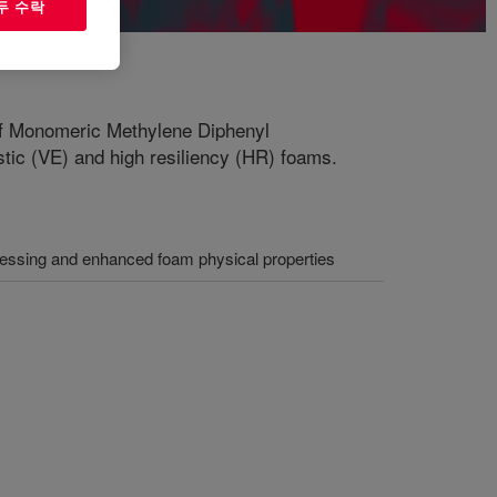
두 수락
 of Monomeric Methylene Diphenyl
stic (VE) and high resiliency (HR) foams.
ocessing and enhanced foam physical properties