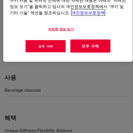
쿠키 사용 및 귀하의 선택에 대한 자세한 내용은 아래의 “자세한
정보 보기”을 클릭하고 당사의 개인정보보호정책에서 “쿠키 및
기타 기술” 섹션을 참조하십시오.
개인정보보호정책
무엇입니까
XDMDA-1227 NT 7 Experimental High
Density Polyethylene Resin
?
자세한 정보 보기
This resin enables the right performance properties to
meet demanding closure and fitment application needs. It
모두 수락
모두 거부
is intended for use in both compression and injection
molded closure applications.
사용
Beverage closures
혜택
Unique Stiffness/Flexibility Balance