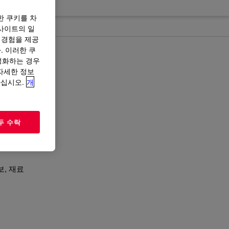
한 쿠키를 차
사이트의 일
 경험을 제공
. 이러한 쿠
성화하는 경우
“자세한 정보
폐물을
하십시오.
개
지속 가
두 수락
, 재료