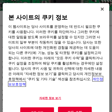
본 사이트의 쿠키 정보
제품
문서 및 자원
이 웹사이트는 당사 사이트를 운영하는 데 반드시 필요한 쿠
키를 사용합니다. 이러한 쿠키를 차단하거나 그러한 쿠키에
실리콘 솔루션과 응용 분야 일
대한 알림을 받도록 브라우저를 설정할 수 있지만 그러면 사
치
이트의 일부 부분이 작동하지 않을 수 있습니다. 당사는 또한
당사의 사이트에 대한 개인화된 경험을 제공하는 데 도움이
되는 다른 쿠키(예: 기능, 성능 및 타겟팅 쿠키)를 설정하고자
합니다. 이러한 쿠키는 아래의 “모든 쿠키 수락”을 클릭하거나
성능, 가공성, 신뢰성, 생산성 및 효율성에 관한 가장 어려운 목표
쿠키 설정을 조정하여 해당 쿠키를 활성화하는 경우에만 설정
를 달성하려면 당사에 문의하십시오. 당사의 실리콘 솔루션 포트
됩니다. 당사의 쿠키 사용 및 귀하의 선택에 대한 자세한 내용
폴리오는 점점 더 까다로워지는 시장을 위한 차세대 혁신을 상상
은 아래의 “자세한 정보 보기”을 클릭하고 당사의 개인정보보
하고 창조하는 데 도움이 될 수 있습니다.
호정책에서 “쿠키 및 기타 기술” 섹션을 참조하십시오.
개인정
보보호정책
접착제 및 코팅제부터 젤 및 밀봉제에 이르기까지 다양한 제품 옵
션을 통해 실리콘 솔루션에 쉽게 응용할 수 있는 제품을 만들고자
했습니다. 당사는 제품 선택 과정을 더 빠르고 간단하게 만들 수
자세한 정보 보기
있는 일련의 가이드를 설계했습니다.
그 때조차도 여러분은 혼자가 아닙니다. 당사의 전문가는 귀사의