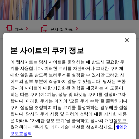
제품
문서 및 자료
본 사이트의 쿠키 정보
시간, 품질 또는 설치 용이성을
희생하지 않고 필요한 색상을
이 웹사이트는 당사 사이트를 운영하는 데 반드시 필요한 쿠
더 많이 사용할 수 있습니다
키를 사용합니다. 이러한 쿠키를 차단하거나 그러한 쿠키에
대한 알림을 받도록 브라우저를 설정할 수 있지만 그러면 사
이트의 일부 부분이 작동하지 않을 수 있습니다. 당사는 또한
당사의 사이트에 대한 개인화된 경험을 제공하는 데 도움이
기질에 맞는 적절한 색상을 찾고 작업을 계속 진행하는 데 필요
되는 다른 쿠키(예: 기능, 성능 및 타겟팅 쿠키)를 설정하고자
한 빠른 납품을 받으십시오.
합니다. 이러한 쿠키는 아래의 “모든 쿠키 수락”을 클릭하거나
쿠키 설정을 조정하여 해당 쿠키를 활성화하는 경우에만 설정
Dow Color It Right 실란트 프로그램을 사용하면 실리콘 구조용
됩니다. 당사의 쿠키 사용 및 귀하의 선택에 대한 자세한 내용
실란트에 대한 더 넓은 색상 선택을 얻을 수 있습니다. 이 세 가
은 아래의 “자세한 정보 보기”을 클릭하고 당사의 개인정보보
지 수준의 선택 영역을 사용하면 항상 올바른 색상을 지정할 수
호정책에서 “쿠키 및 기타 기술” 섹션을 참조하십시오.
개인정
있습니다.
보보호정책
표준 색상:
각 제품에 대해 재고가 있는 가장 인기 있는 색