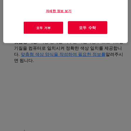
상을선택합니다.
카탈로그 색상:
빠른 처리 시간을 특징으로 하는 확장된 카
자세한 정보 보기
탈로그의 카탈로그 색상은 더 많은 선택의 폭을 더 빠르게
제공합니다. (일부 색상은 리드 타임이 길어지고 최소 주문
모두 수락
모두 거부
량이 커질 수 있습니다. 자세한 내용은 대리점에 문의하십
시오.)
맞춤형 색상:
색상 경계를 허무는 작업의경우 프로젝트별
기질을 컴퓨터로 일치시켜 정확한 색상 일치를 제공합니
다.
맞춤형 색상 양식을 작성하여 필요한 정보를
알려주시
면 됩니다.