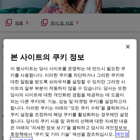
제품
문서 및 자료
CELLOSIZE™ HEC, 30년 이
상 신뢰할 수 있고 지속 가능한
본 사이트의 쿠키 정보
성능
이 웹사이트는 당사 사이트를 운영하는 데 반드시 필요한 쿠
키를 사용합니다. 이러한 쿠키를 차단하거나 그러한 쿠키에
대한 알림을 받도록 브라우저를 설정할 수 있지만 그러면 사
전 세계적으로, 환경에 영향을 주지 않고 성능 저하 없이 제품 성
이트의 일부 부분이 작동하지 않을 수 있습니다. 당사는 또한
능을 요구하는 사회적 양심이 증가하고 있습니다. 헤어케어에서
당사의 사이트에 대한 개인화된 경험을 제공하는 데 도움이
지속 가능한 리올로지 조절제는 모발과 지구 모두에 뛰어난 성능
되는 다른 쿠키(예: 기능, 성능 및 타겟팅 쿠키)를 설정하고자
을 제공합니다.
합니다. 이러한 쿠키는 아래의 “모든 쿠키 수락”을 클릭하거나
쿠키 설정을 조정하여 해당 쿠키를 활성화하는 경우에만 설정
CELLOSIZE™ HEC 증점제는 30년 이상 전 세계 소비자를 만족시
됩니다. 당사의 쿠키 사용 및 귀하의 선택에 대한 자세한 내용
키기 위해 실험 및 테스트를 거친 생물 기반 및 생분해성 리올로지
은 아래의 “자세한 정보 보기”을 클릭하고 당사의 개인정보보
조절제 포트폴리오입니다.
호정책에서 “쿠키 및 기타 기술” 섹션을 참조하십시오.
개인정
Dow의 친환경적 CELLOSIZE TM HEC 기술을 통해 샴푸, 컨디셔