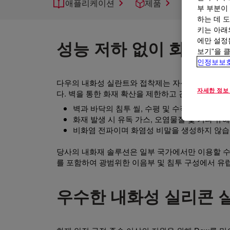
애플리케이션
제품
지원
부 부분이
하는 데 도
키는 아래
에만 설정
성능 저하 없이 화재 규
보기”을 
인정보보
다우의 내화성 실란트와 접착제는 자신있게 설계할 
자세한 정보
다. 벽을 통한 화재 확산을 제한하고 건물 법규 및
벽과 바닥의 침투 씰, 수평 및 수직 선형 조인
화재 발생 시 유독 가스, 오염물질 및 기타 유
비화염 전파이며 화염성 비말을 생성하지 않습
당사의 내화재 솔루션은 일부 국가에서만 이용할 수
를 포함하여 광범위한 이음부 및 침투 구성에서 유럽
우수한 내화성 실리콘 