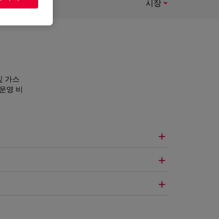
시장
및 가스
운영 비