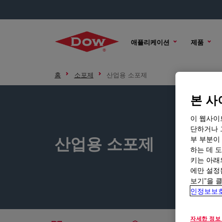
애플리케이션
제품
홈
소포제
산업용 소포제
본 사
이 웹사이
단하거나 
산업용 소포제
부 부분이
하는 데 도
키는 아래
에만 설정
보기”을 
인정보보
자세한 정보