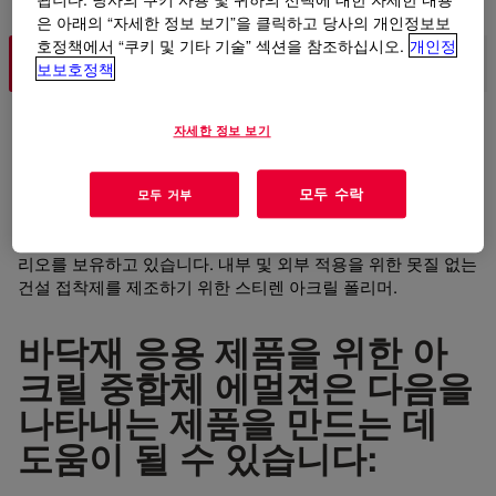
은 아래의 “자세한 정보 보기”을 클릭하고 당사의 개인정보보
호정책에서 “쿠키 및 기타 기술” 섹션을 참조하십시오.
개인정
우수한 접착제
탁월한 실란트
보보호정책
다양한 접착제 포트폴리오
자세한 정보 보기
모두 수락
모두 거부
당사는 다양한 셀룰로스 에테르, 재분산성 라텍스 분말, 실리콘
기반 소수성 분말, 아크릴 중합체 에멀젼 및 실리콘 소재 포트폴
리오를 보유하고 있습니다. 내부 및 외부 적용을 위한 못질 없는
건설 접착제를 제조하기 위한 스티렌 아크릴 폴리머.
바닥재 응용 제품을 위한 아
크릴 중합체 에멀젼은 다음을
나타내는 제품을 만드는 데
도움이 될 수 있습니다: