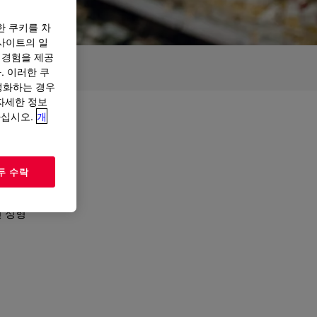
한 쿠키를 차
사이트의 일
 경험을 제공
. 이러한 쿠
성화하는 경우
“자세한 정보
하십시오.
개
두 수락
입니다.
지합니다.
전 성형