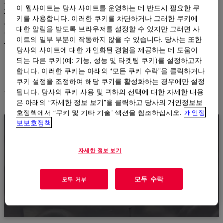
기존 LDPE 수지의 특성을 뛰어넘어 AGILITY™는 광범위한 사용
이 웹사이트는 당사 사이트를 운영하는 데 반드시 필요한 쿠
자에게 혜택을 주는 탁월한 성능 향상을 제공합니다. 프로세서에
키를 사용합니다. 이러한 쿠키를 차단하거나 그러한 쿠키에
서 제조업체, 브랜드 및 소비자에 이르기까지, 이 혁신적인 등급의
대한 알림을 받도록 브라우저를 설정할 수 있지만 그러면 사
성능 LDPE는 전자 상거래 요건, 더 나은 내구성 및 교차 시장 유연
이트의 일부 부분이 작동하지 않을 수 있습니다. 당사는 또한
성을 포함한 현대 시장의 요구를 충족하도록 설계되었습니다.
당사의 사이트에 대한 개인화된 경험을 제공하는 데 도움이
되는 다른 쿠키(예: 기능, 성능 및 타겟팅 쿠키)를 설정하고자
합니다. 이러한 쿠키는 아래의 “모든 쿠키 수락”을 클릭하거나
저희 제품
쿠키 설정을 조정하여 해당 쿠키를 활성화하는 경우에만 설정
됩니다. 당사의 쿠키 사용 및 귀하의 선택에 대한 자세한 내용
은 아래의 “자세한 정보 보기”을 클릭하고 당사의 개인정보보
호정책에서 “쿠키 및 기타 기술” 섹션을 참조하십시오.
개인정
보보호정책
AGILITY™ 고성능 LDPE
자세한 정보 보기
AGILITY™ 고성능LDPE에 대한 전체 제품 카탈로
그를 살펴보십시오.
모두 수락
모두 거부
제품 보기