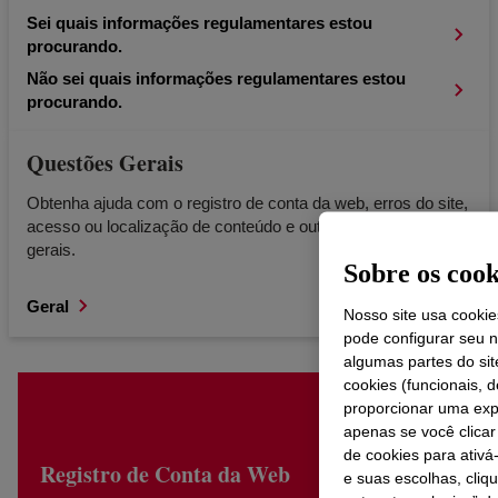
Sei quais informações regulamentares estou
procurando.
Não sei quais informações regulamentares estou
procurando.
Questões Gerais
Obtenha ajuda com o registro de conta da web, erros do site,
acesso ou localização de conteúdo e outras consultas
gerais.
Sobre os cooki
Geral
Nosso site usa cookie
pode configurar seu 
algumas partes do si
cookies (funcionais,
proporcionar uma expe
apenas se você clicar
de cookies para ativ
Registro de Conta da Web
e suas escolhas, cliq