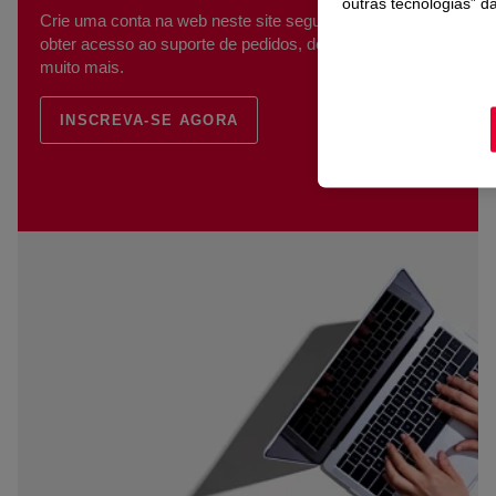
outras tecnologias” d
Crie uma conta na web neste site seguro ou entre para
obter acesso ao suporte de pedidos, detalhes de envio e
muito mais.
INSCREVA-SE AGORA