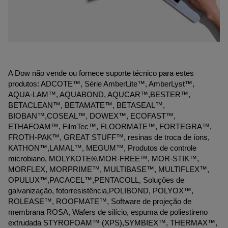
A Dow não vende ou fornece suporte técnico para estes
produtos: ADCOTE™, Série AmberLite™, AmberLyst™,
AQUA-LAM™, AQUABOND, AQUCAR™,BESTER™,
BETACLEAN™, BETAMATE™, BETASEAL™,
BIOBAN™,COSEAL™, DOWEX™, ECOFAST™,
ETHAFOAM™, FilmTec™, FLOORMATE™, FORTEGRA™,
FROTH-PAK™, GREAT STUFF™, resinas de troca de íons,
KATHON™,LAMAL™, MEGUM™, Produtos de controle
microbiano, MOLYKOTE®,MOR-FREE™, MOR-STIK™,
MORFLEX, MORPRIME™, MULTIBASE™, MULTIFLEX™,
OPULUX™,PACACEL™,PENTACOLL, Soluções de
galvanização, fotorresistência,POLIBOND, POLYOX™,
ROLEASE™, ROOFMATE™, Software de projeção de
membrana ROSA, Wafers de silício, espuma de poliestireno
extrudada STYROFOAM™ (XPS),SYMBIEX™, THERMAX™,