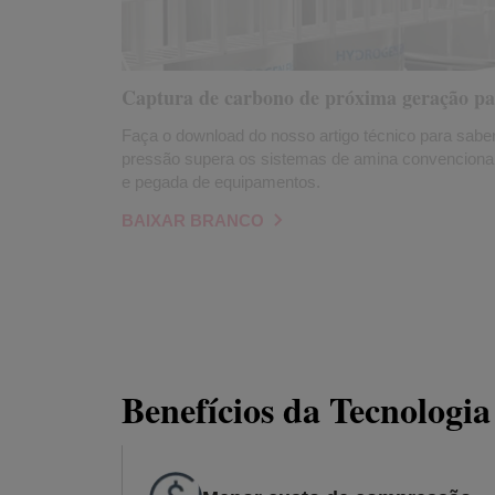
Captura de carbono de próxima geração pa
Faça o download do nosso artigo técnico para sabe
pressão supera os sistemas de amina convencionai
e pegada de equipamentos.
BAIXAR BRANCO
Benefícios da Tecnolo