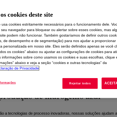
os cookies deste site
e usa cookies estritamente necessários para o funcionamento dele. Vo
RCAS
SUSTENTABILIDADE
RECURSOS
r seu navegador para bloquear ou alertar sobre esses cookies, mas a
 site podem não funcionar. Também gostaríamos de definir outros cook
is, de desempenho e de segmentação) para nos ajudar a proporciona
 a captura de carbono com solu
ia personalizada em nosso site. Eles serão definidos apenas se você c
odos os cookies” abaixo ou ajustar as configurações de cookies para at
s informações sobre como usamos os cookies e suas escolhas, clique 
rmações” abaixo e veja a seção “cookies e outras tecnologias” da
CCUS) é essencial para reduzir as emissões de CO₂ de processos
laração de Privacidade
eficiência. Aproveitando décadas de experiência em tratamento de gás
ura e purificação de CO₂ de alto desempenho.
nformações
ACEIT
Rejeitar todos
produção de hidrogênio azul
ção a tecnologias de processo inovadoras, nossas soluções ajudam a