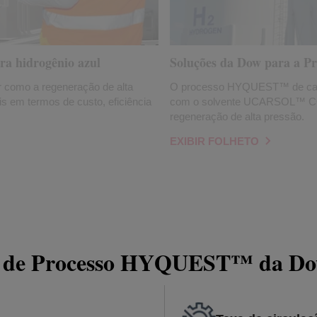
ra hidrogênio azul
Soluções da Dow para a P
r como a regeneração de alta
O processo HYQUEST™ de capt
s em termos de custo, eficiência
com o solvente UCARSOL™ CC 
regeneração de alta pressão.
EXIBIR FOLHETO
gia de Processo HYQUEST™ da D