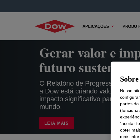
APLICAÇÕES
PRODUT
Gerar valor e im
futuro sustentáve
Sobre 
O Relatório de Progresso de INt
a Dow está criando valor de lon
Nosso sit
configura
impacto significativo para nossos
partes do
mundo.
(funciona
experiênc
LEIA MAIS
“aceitar t
obter mai
mais info