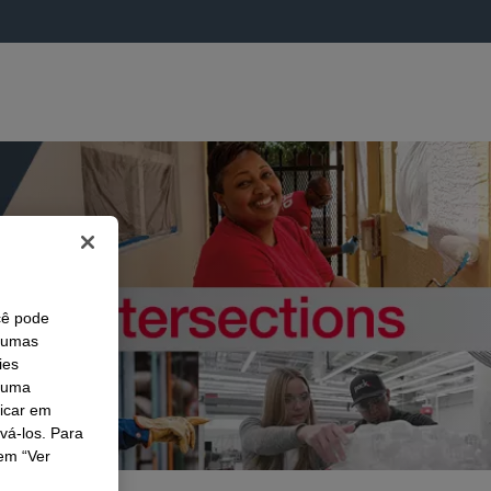
cê pode
lgumas
ies
r uma
licar em
ivá-los. Para
em “Ver