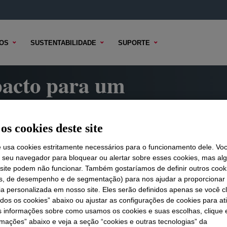
OS
SUSTENTABILIDADE
SUPORTE
pacto para um
l
os cookies deste site
ersections de 2025 destaca como
go prazo e proporcionando um
e usa cookies estritamente necessários para o funcionamento dele. Vo
r seu navegador para bloquear ou alertar sobre esses cookies, mas a
 clientes, nossos acionistas e o
 site podem não funcionar. Também gostaríamos de definir outros cook
is, de desempenho e de segmentação) para nos ajudar a proporciona
ia personalizada em nosso site. Eles serão definidos apenas se você c
odos os cookies” abaixo ou ajustar as configurações de cookies para at
s informações sobre como usamos os cookies e suas escolhas, clique 
rmações” abaixo e veja a seção “cookies e outras tecnologias” da