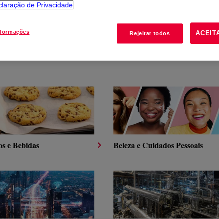
laração de Privacidade
S TECNOLOGIAS
PRODUTOS
nformações
ACEIT
Rejeitar todos
os e Bebidas
Beleza e Cuidados Pessoais