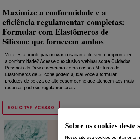
Maximize a conformidade e a
eficiência regulamentar completas:
Formular com Elastômeros de
Silicone que fornecem ambos
Você está pronto para inovar ousadamente sem comprometer
a conformidade? Acesse o exclusivo webinar sobre Cuidados
Pessoais da Dow e descubra como nossas Misturas de
Elastômeros de Silicone podem ajudar você a formular
produtos de beleza de alto desempenho que atendem aos mais
recentes padrões regulamentares.
SOLICITAR ACESSO
Sobre os cookies deste s
Nosso site usa cookies estritamente 