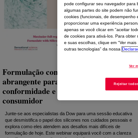
pode configurar seu navegador para b
algumas partes do site podem não fu
cookies (funcionais, de desempenho 
proporcionar uma experiência persona
apenas se você clicar em “aceitar tod
de cookies para ativá-los. Para obte
e suas escolhas, clique em “Ver mais
outras tecnologias” da nossa
Declara
Ver 
Formulação com Silicones: Um guia
abrangente para desempenho,
Rejeitar todo
conformidade e confiança do
consumidor
Junte-se aos especialistas da Dow para uma sessão educativa
que desmistifica o papel dos silicones nos cuidados pessoais e
explora como eles atendem aos desafios mais difíceis de
formulação de hoje. Este webinar equipará você com a clareza