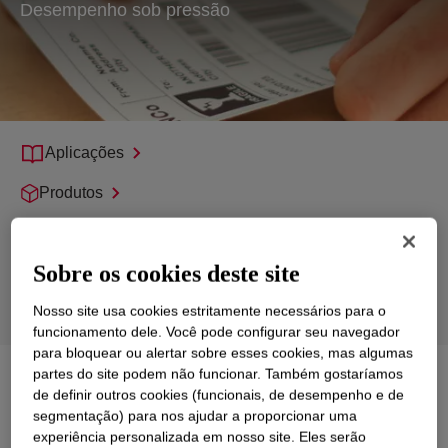
Desempenho sob pressão
Aplicações
Produtos
Suporte
Sobre os cookies deste site
Sustentabilidade
Nosso site usa cookies estritamente necessários para o
Tecnologias do Produto
funcionamento dele. Você pode configurar seu navegador
para bloquear ou alertar sobre esses cookies, mas algumas
partes do site podem não funcionar. Também gostaríamos
Explorar
Filmes, Fitas e Release Liners
de definir outros cookies (funcionais, de desempenho e de
segmentação) para nos ajudar a proporcionar uma
experiência personalizada em nosso site. Eles serão