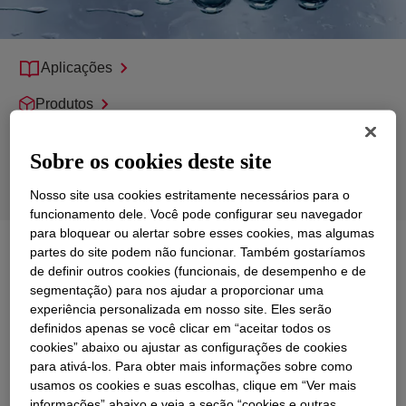
Aplicações
Produtos
Suporte
Sobre os cookies deste site
Tecnologias do Produto
Nosso site usa cookies estritamente necessários para o
funcionamento dele. Você pode configurar seu navegador
para bloquear ou alertar sobre esses cookies, mas algumas
partes do site podem não funcionar. Também gostaríamos
Explorar
Fabricação de Resinas
de definir outros cookies (funcionais, de desempenho e de
segmentação) para nos ajudar a proporcionar uma
experiência personalizada em nosso site. Eles serão
definidos apenas se você clicar em “aceitar todos os
cookies” abaixo ou ajustar as configurações de cookies
para ativá-los. Para obter mais informações sobre como
usamos os cookies e suas escolhas, clique em “Ver mais
informações” abaixo e veja a seção “cookies e outras