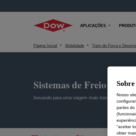
APLICAÇÕES
PRODUT
Página Inicial
Mobilidade
Trem de Força e Desem
Sistemas de Freio e Dire
Sobre 
Nosso sit
Inovando para uma viagem mais tranquila e segura
configura
partes do
(funciona
experiênc
“aceitar t
obter mai