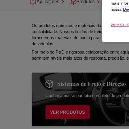
Aplicações
Produtos
Suporte
mais info
nossa
Dec
Os produtos químicos e materiais da Dow para fabri
Ver mais i
confiabilidade. Nossos fluidos de freio continuam 
fornecemos materiais de ponta para os sistemas d
de veículos.
Por meio do P&D e rigorosa colaboração entre equi
permitem níveis mais altos de resposta, precisão,
Sistemas de Freio e Direção
Conheça nosso portfólio completo de produt
VER PRODUTOS