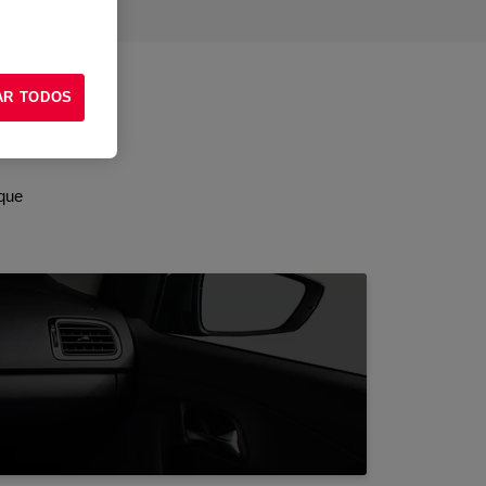
AR TODOS
autônoma
 que