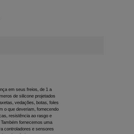
w
nça em seus freios, de 1 a
meros de silicone projetados
axetas, vedações, botas, foles
am o que deveriam, fornecendo
as, resistência ao rasgo e
es. Também fornecemos uma
ra controladores e sensores