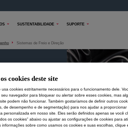
OS
SUSTENTABILIDADE
SUPORTE
penho
Sistemas de Freio e Direção
ção
os cookies deste site
e usa cookies estritamente necessários para o funcionamento dele. Vo
r seu navegador para bloquear ou alertar sobre esses cookies, mas a
 site podem não funcionar. Também gostaríamos de definir outros cook
is, de desempenho e de segmentação) para nos ajudar a proporciona
ia personalizada em nosso site. Eles serão definidos apenas se você c
odos os cookies” abaixo ou ajustar as configurações de cookies para at
s informações sobre como usamos os cookies e suas escolhas, clique 