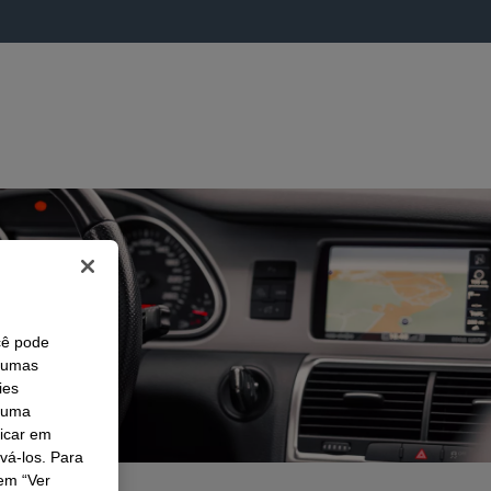
cê pode
lgumas
ies
r uma
licar em
ivá-los. Para
em “Ver