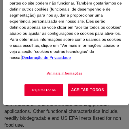
partes do site podem não funcionar. Também gostaríamos de
definir outros cookies (funcionais, de desempenho e de
O que é
Butyl CARBITOL™ Solvent
?
segmentação) para nos ajudar a proporcionar uma
experiência personalizada em nosso site. Eles serão
definidos apenas se você clicar em “aceitar todos os cookies”
abaixo ou ajustar as configurações de cookies para ativá-los.
Para obter mais informações sobre como usamos os cookies
e suas escolhas, clique em “Ver mais informações” abaixo e
veja a seção “cookies e outras tecnologias” da
A slow-evaporating, hydrophilic glycol ether with
nossa
Declaração de Privacidade
excellent coalescing and coupling power that offers
strong solvency and chemical stability for a broad array
Ver mais informações
of household products. Butyl CARBITOL™ glycol ether
solvent has a vapor pressure that qualifies it as an
ACEITAR TODOS
exempt VOC (volatile organic compound) under the
Rejeitar todos
California Air Resources Board and U.S. EPA criteria for
both consumer and commercial cleaning product
applications. Other functional characteristics include,
readily biodegradable and US EPA Inerts listed for non
food use.