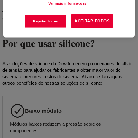
Ver mais informações
medição, automação de processos ou instrumentação analítica,
temos o conhecimento e os materiais colaborativos para ajudar
seus eletrônicos avançados a desempenhar de forma confiável
ACEITAR TODOS
Rejeitar todos
nesses ambientes exigentes, ano após ano.
Por que usar silicone?
As soluções de silicone da Dow fornecem propriedades de alívio
de tensão para ajudar os fabricantes a obter maior valor do
sistema e menores custos do sistema. Abaixo estão alguns
outros benefícios de nossas soluções de silicone:
Baixo módulo
Módulos baixos reduzem a pressão sobre os
componentes.