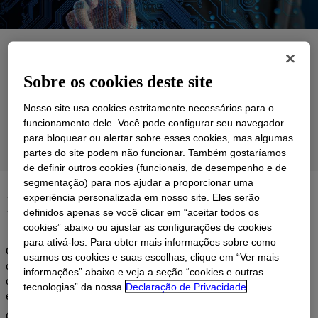
Aplicações
Sobre os cookies deste site
Produtos
Nosso site usa cookies estritamente necessários para o
Suporte
funcionamento dele. Você pode configurar seu navegador
para bloquear ou alertar sobre esses cookies, mas algumas
Grupos de Produtos
partes do site podem não funcionar. Também gostaríamos
de definir outros cookies (funcionais, de desempenho e de
segmentação) para nos ajudar a proporcionar uma
Materiais resistentes
experiência personalizada em nosso site. Eles serão
definidos apenas se você clicar em “aceitar todos os
cookies” abaixo ou ajustar as configurações de cookies
para ativá-los. Para obter mais informações sobre como
Quando se trata de gerenciamento de energia e automação, uma
usamos os cookies e suas escolhas, clique em “Ver mais
coisa é certa: os conjuntos eletrônicos avançados que compõem
informações” abaixo e veja a seção “cookies e outras
o sistema devem ser confiáveis e de alto desempenho,
tecnologias” da nossa
Declaração de Privacidade
especialmente em ambientes externos, tóxicos e de alta energia.
Quer a tarefa seja transmissão, distribuição, proteção de circuitos,