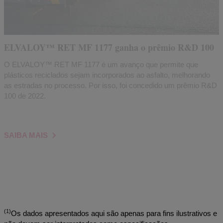
ELVALOY™ RET MF 1177 ganha o prêmio R&D 100
O ELVALOY™ RET MF 1177 é um avanço que permite que
plásticos reciclados sejam incorporados ao asfalto, melhorando
as estradas no processo. Por isso, foi concedido um prêmio R&D
100 de 2022.
SAIBA MAIS
(1)
Os dados apresentados aqui são apenas para fins ilustrativos e