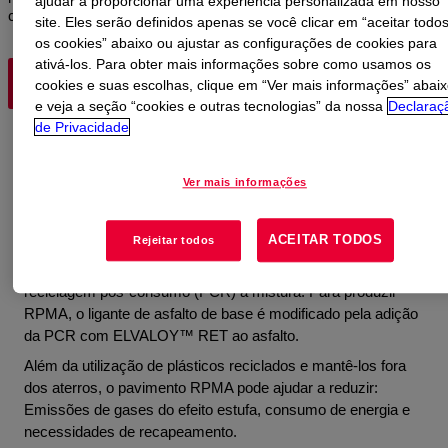
ajudar a proporcionar uma experiência personalizada em nosso
com o asfalto convencional e puro.
site. Eles serão definidos apenas se você clicar em “aceitar todo
os cookies” abaixo ou ajustar as configurações de cookies para
ativá-los. Para obter mais informações sobre como usamos os
ELVALOY™ RET
CIRCULARIDADE
PROJETOS GL
cookies e suas escolhas, clique em “Ver mais informações” abaix
e veja a seção “cookies e outras tecnologias” da nossa
Declaraç
de Privacidade
Uso de plástico reciclado no asfalto
para reduzir o desperdício
Ver mais informações
ACEITAR TODOS
Rejeitar todos
O asfalto modificado de polímero reciclado (RPMA) leva o
pavimento em uma nova direção, adicionando conteúdo de
reciclagem pós-consumo (PCR) à mistura. Para produzir
RPMA, o ligante de asfalto de base é modificado pela adição
da PCR com ELVALOY™ RET ao asfalto.
Além da utilização de plásticos reciclados e mantê-los fora
dos aterros, o pavimento RPMA pode ajudar a reduzir:
Emissões de gases do efeito estufa, consumo de energia e
necessidades de recapeamento.