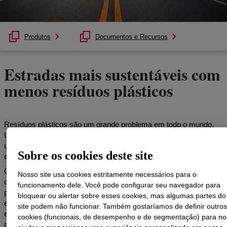
Produtos
Documentos e Recursos
Estradas mais sustentáveis com
menos resíduos plásticos
Resíduos plásticos são um grande problema em todo o mundo.
Uma maneira de ajudar a interromper o fluxo desse resíduo é
usar polímero reciclado modificado de asfalto para estradas,
Sobre os cookies deste site
estacionamentos e outros pavimentos.
O asfalto modificado por polímeros (PMA) é uma solução
Nosso site usa cookies estritamente necessários para o
comprovada e amplamente usada para produzir melhor
funcionamento dele. Você pode configurar seu navegador para
pavimento. E, por quase 30 anos, nossos produtos de terpolímero
bloquear ou alertar sobre esses cookies, mas algumas partes do
elastomérico reativo ELVALOY™ (RET) têm oferecido
site podem não funcionar. Também gostaríamos de definir outros
excelentedesempenhoe processamento, vida útil mais longa e o
cookies (funcionais, de desempenho e de segmentação) para no
potencial para menores custos de ciclo de vida em comparação