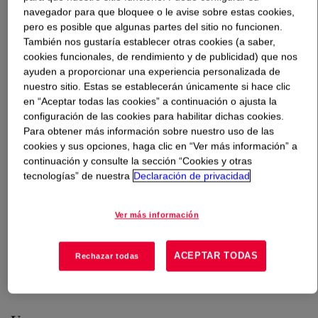
navegador para que bloquee o le avise sobre estas cookies,
pero es posible que algunas partes del sitio no funcionen.
Qué es
PRIMAL™ SR-01 Emulsion
?
También nos gustaría establecer otras cookies (a saber,
cookies funcionales, de rendimiento y de publicidad) que nos
Functional emulsion polymer developed for the rapidly
ayuden a proporcionar una experiencia personalizada de
growing solar reflective market on exterior coatings. The
nuestro sitio. Estas se establecerán únicamente si hace clic
particular morphology design facilitates the formulation of
en “Aceptar todas las cookies” a continuación o ajusta la
configuración de las cookies para habilitar dichas cookies.
exterior coatings with very good Total Solar Reflectance
Para obtener más información sobre nuestro uso de las
(TSR) and Near Infra-red Reflectance (NIR) which assist
cookies y sus opciones, haga clic en “Ver más información” a
energy savings. Manufactured with a proprietary UV
continuación y consulte la sección “Cookies y otras
surface cross-linking technology which offers excellent
tecnologías” de nuestra
Declaración de privacidad
long term dirt pick-up resistance (dpur). Facilitates the
formulation of exterior coatings with very good film
Ver más información
formation with low coalescent demand (3~5% based on
binder demand). Facilitates the formulation of exterior
coatings with excellent alkali resistance, water
ACEPTAR TODAS
Rechazar todas
resistance, outdoor durability and gloss retention.