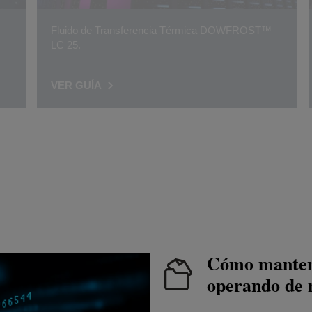
Fluido de Transferencia Térmica DOWFROST™
LC 25.
VER GUÍA
Cómo mantene
operando de 