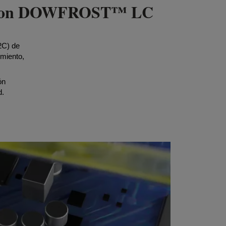
chip con DOWFROST™ LC
D2C) de
imiento,
ón
d.