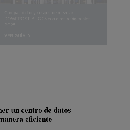
Compatibilidad y riesgos de mezclar
DOWFROST™ LC 25 con otros refrigerantes
PG25.
VER GUÍA
r un centro de datos
manera eficiente