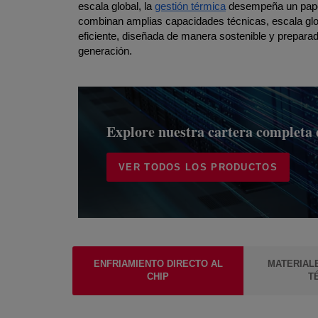
escala global, la
gestión térmica
desempeña un pape
combinan amplias capacidades técnicas, escala globa
eficiente, diseñada de manera sostenible y prepara
generación.
Explore nuestra cartera completa 
VER TODOS LOS PRODUCTOS
ENFRIAMIENTO DIRECTO AL
MATERIALE
CHIP
T