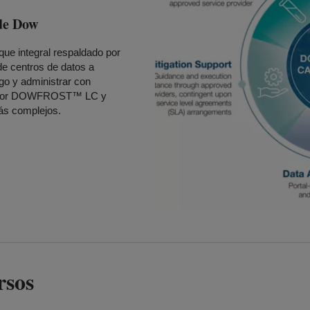
de Dow
ue integral respaldado por
e centros de datos a
sgo y administrar con
e Calor DOWFROST™ LC y
 complejos.
rsos