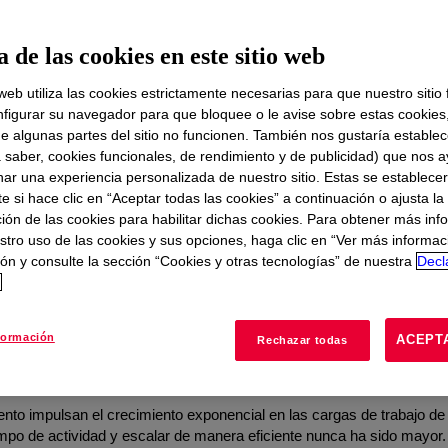
te
 de las cookies en este sitio web
to para el Rendimiento de Centros de Datos y la Nu
 web utiliza las cookies estrictamente necesarias para que nuestro sitio
figurar su navegador para que bloquee o le avise sobre estas cookies
e algunas partes del sitio no funcionen. También nos gustaría establec
a saber, cookies funcionales, de rendimiento y de publicidad) que nos 
nar una experiencia personalizada de nuestro sitio. Estas se establece
 si hace clic en “Aceptar todas las cookies” a continuación o ajusta la
ión de las cookies para habilitar dichas cookies. Para obtener más inf
stro uso de las cookies y sus opciones, haga clic en “Ver más informac
ón y consulte la sección “Cookies y otras tecnologías” de nuestra
Decl
d
nto para Centros de Datos
formación
ACEPT
Rechazar todas
ento impulsan el crecimiento exponencial en las cargas de trabajo de
iempo de actividad y escalar de manera eficiente nunca ha sido mayor.