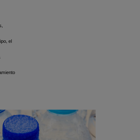
s,
ipo, el
a
samiento