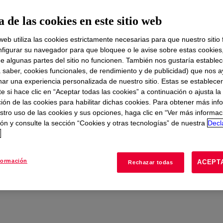
 de las cookies en este sitio web
 web utiliza las cookies estrictamente necesarias para que nuestro sitio
te
figurar su navegador para que bloquee o le avise sobre estas cookies
e algunas partes del sitio no funcionen. También nos gustaría establec
a saber, cookies funcionales, de rendimiento y de publicidad) que nos 
nar una experiencia personalizada de nuestro sitio. Estas se establece
ia de Calor y Líquidos Descongelantes
 si hace clic en “Aceptar todas las cookies” a continuación o ajusta la
ión de las cookies para habilitar dichas cookies. Para obtener más inf
stro uso de las cookies y sus opciones, haga clic en “Ver más informac
ón y consulte la sección “Cookies y otras tecnologías” de nuestra
Decl
d
formación
ACEPT
Rechazar todas