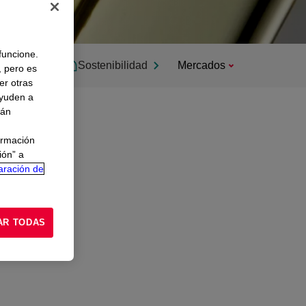
 funcione.
Sostenibilidad
Mercados
, pero es
er otras
ayuden a
rán
ormación
ión” a
aración de
AR TODAS