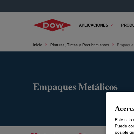
APLICACIONES
PROD
Inicio
Pinturas, Tintas y Recubrimientos
Empaques
Empaques Metálicos
Acerca
Este sitio
Puede con
posible qu