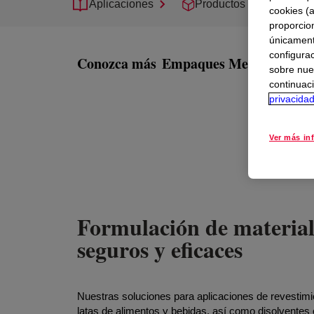
Aplicaciones
Productos
Sopor
cookies (
proporcio
únicamente
configurac
Conozca más
Empaques Metálicos
sobre nue
continuaci
privacida
Ver más in
Formulación de material
seguros y eficaces
Nuestras soluciones para aplicaciones de revestimie
latas de alimentos y bebidas, así como disolvente