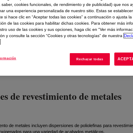
te
a saber, cookies funcionales, de rendimiento y de publicidad) que nos 
nar una experiencia personalizada de nuestro sitio. Estas se establece
 si hace clic en “Aceptar todas las cookies” a continuación o ajusta la
ión de las cookies para habilitar dichas cookies. Para obtener más inf
stro uso de las cookies y sus opciones, haga clic en “Ver más informac
ón y consulte la sección “Cookies y otras tecnologías” de nuestra
Decl
d
formación
ACEPT
Rechazar todas
es de revestimiento de metales
nto de metales incluyen dispersiones de poliolefinas para revestimi
s oxigenados para una variedad de acabados metálicos.