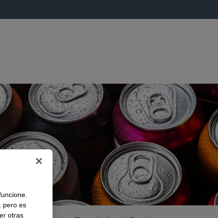
 funcione.
, pero es
er otras