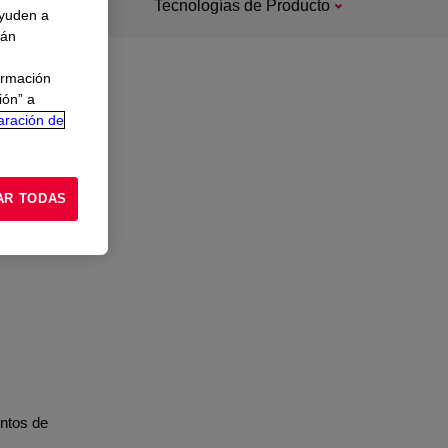
Tecnologías de Producto
ayuden a
rán
ormación
ión” a
aración de
AR TODAS
entos de