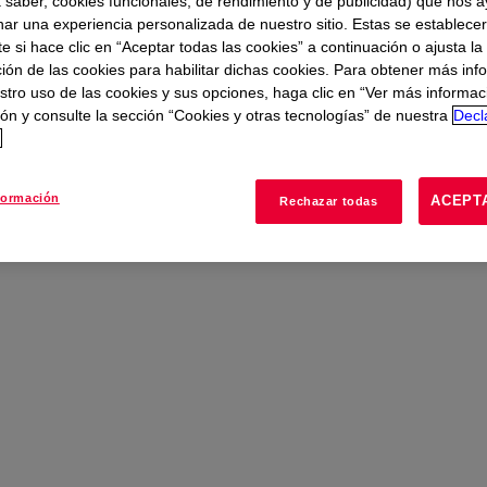
a saber, cookies funcionales, de rendimiento y de publicidad) que nos 
te
nar una experiencia personalizada de nuestro sitio. Estas se establece
 si hace clic en “Aceptar todas las cookies” a continuación o ajusta la
ión de las cookies para habilitar dichas cookies. Para obtener más inf
olas
stro uso de las cookies y sus opciones, haga clic en “Ver más informac
ón y consulte la sección “Cookies y otras tecnologías” de nuestra
Decl
d
formación
ACEPT
Rechazar todas