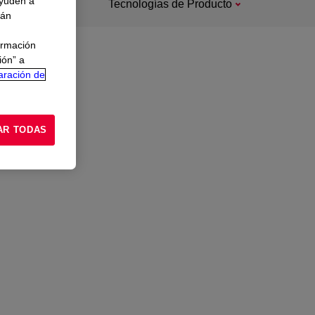
ayuden a
Tecnologías de Producto
rán
ormación
ión” a
aración de
AR TODAS