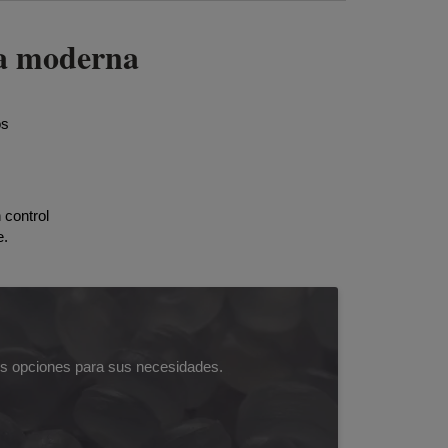
ura moderna
os
 control
e.
es opciones para sus necesidades.