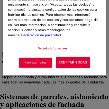
únicamente si hace clic en “Aceptar todas las cookies” a
continuación o ajusta la configuración de las cookies para
habilitar dichas cookies. Para obtener más información
sobre nuestro uso de las cookies y sus opciones, haga clic
en “Ver más información” a continuación y consulte la
4
de
8
Mostrar todo
sección “Cookies y otras tecnologías” de
nuestra
Declaración de privacidad
Mayor eficiencia energética en
Ver más información
proyectos atractivos y
duraderos
ACEPTAR TODAS
Rechazar todas
Mejore la apariencia y durabilidad de sus paredes y fachadas para
satisfacer las demandas cada vez más exigentes de la industria.
Sistemas de paredes, aislamiento
y aplicaciones de fachada