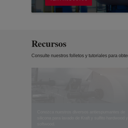
Recursos
Consulte nuestros folletos y tutoriales para ob
Conozca nuestros diversos antiespumantes de
silicona para lavado de Kraft y sulfito hardwood y
softwood.