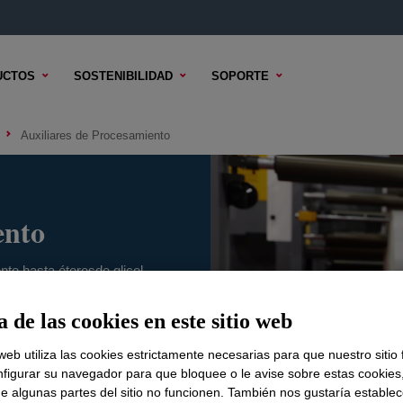
UCTOS
SOSTENIBILIDAD
SOPORTE
Auxiliares de Procesamiento
ento
to hasta éteresde glicol,
os sobre cómo los formuladores
 de las cookies en este sitio web
 web utiliza las cookies estrictamente necesarias para que nuestro sitio
figurar su navegador para que bloquee o le avise sobre estas cookies
e algunas partes del sitio no funcionen. También nos gustaría establec