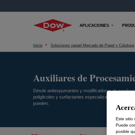
APLICACIONES
PROD
Inicio
Soluciones parael Mercado de Papel y Celulosa
Auxiliares de Procesami
Desde antiespumantes y modificadores de rendimien
poliglicoles y surfactantes especializados, hablem
pueden.
Acerca
Este sitio
Puede con
posible qu