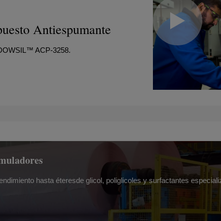
sto Antiespumante
ar DOWSIL™ ACP-3258.
rmuladores
dimiento hasta éteresde glicol, poliglicoles y surfactantes especia