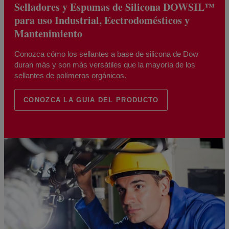
Selladores y Espumas de Silicona DOWSIL™
para uso Industrial, Eectrodomésticos y
Mantenimiento
Conozca cómo los sellantes a base de silicona de Dow
duran más y son más versátiles que la mayoría de los
sellantes de polímeros orgánicos.
CONOZCA LA GUIA DEL PRODUCTO