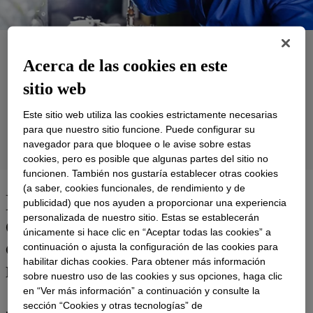
Aplicaciones
Acerca de las cookies en este
Productos
sitio web
Soporte
Este sitio web utiliza las cookies estrictamente necesarias
para que nuestro sitio funcione. Puede configurar su
navegador para que bloquee o le avise sobre estas
Tecnologías de Producto
cookies, pero es posible que algunas partes del sitio no
funcionen. También nos gustaría establecer otras cookies
(a saber, cookies funcionales, de rendimiento y de
Los materiales comprobados y
publicidad) que nos ayuden a proporcionar una experiencia
eficaces ofrecen resultados de
personalizada de nuestro sitio. Estas se establecerán
únicamente si hace clic en “Aceptar todas las cookies” a
calidad para la reparación de
continuación o ajusta la configuración de las cookies para
mantenimiento industrial
habilitar dichas cookies. Para obtener más información
sobre nuestro uso de las cookies y sus opciones, haga clic
en “Ver más información” a continuación y consulte la
sección “Cookies y otras tecnologías” de