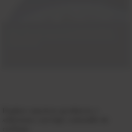
Dow y P&G: Conozca cómo Dow
apoya los productos
diarios superiores a través de la descarbonización de la
cadena de valor
.
Explore nuestros productos y
soluciones con bajo contenido de
carbono