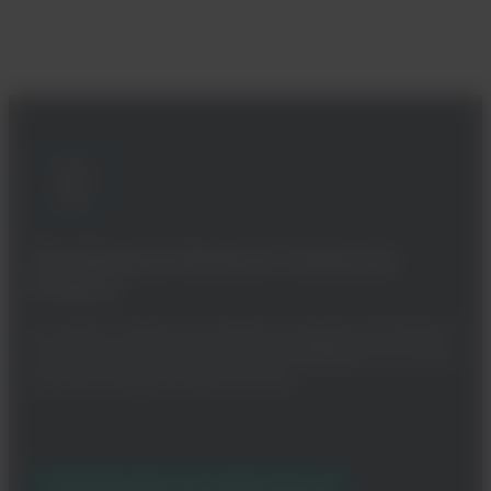
Metodología de Huella de Carbono del
Producto
Un cálculo e informes de Huellas de Carbono de Productos
(PCF) desde la base hasta la puerta habilitados por el Libro
mayor de Huellade Carbono de Dow.
METODOLOGÍA DE ACCESO A PCF