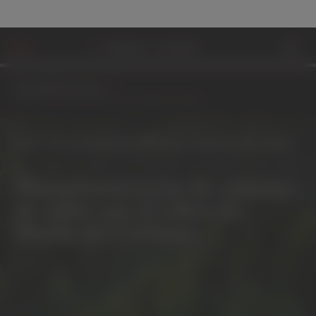
SUSTAINABILITY SCIENCE
Sustainability Science
Dow: Descarbonización de la Cadena de Valor
Dow: Descarbonización de la Cadena de Valor
Descarbonización de cadenas
de valor con el Libro de
Huella de Carbono.