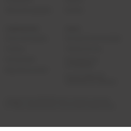
Ubicaciones globales
Eventos
CORPORATIVO
LEGAL
Acerca de Nosotros
Declaración de privacidad
Carreras
Términos de Uso
Inversionistas
Declaración de
accesibilidad
Blog “Buscar juntos”
Ley de Cadena de
Suministro de California
Copyright © Dow (1995-2026) Todos los derechos reservados.
®™ Marca comercial de Dow o de una empresa afiliada de Dow