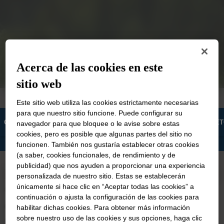
Acerca de las cookies en este
sitio web
Este sitio web utiliza las cookies estrictamente necesarias
para que nuestro sitio funcione. Puede configurar su
COLABORACIÓN
CONOZCA NUESTROS PRODUCTOS
MET
navegador para que bloquee o le avise sobre estas
cookies, pero es posible que algunas partes del sitio no
funcionen. También nos gustaría establecer otras cookies
(a saber, cookies funcionales, de rendimiento y de
publicidad) que nos ayuden a proporcionar una experiencia
La metodología del Libro de Huella de
personalizada de nuestro sitio. Estas se establecerán
Carbono (CFL) se basa en los
únicamente si hace clic en “Aceptar todas las cookies” a
continuación o ajusta la configuración de las cookies para
estándares actuales de Huella de
habilitar dichas cookies. Para obtener más información
Carbono del Producto y en las pautas
sobre nuestro uso de las cookies y sus opciones, haga clic