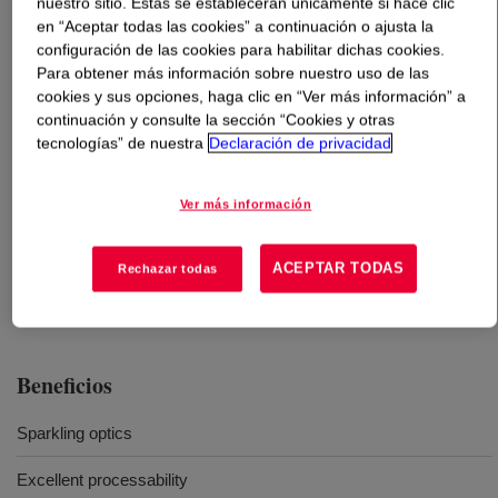
nuestro sitio. Estas se establecerán únicamente si hace clic
en “Aceptar todas las cookies” a continuación o ajusta la
configuración de las cookies para habilitar dichas cookies.
Qué es
DOW™ 611A Low Density Polyethylene Resin
?
Para obtener más información sobre nuestro uso de las
cookies y sus opciones, haga clic en “Ver más información” a
Se utiliza como resina de película termocontraible con
continuación y consulte la sección “Cookies y otras
buena óptica.
tecnologías” de nuestra
Declaración de privacidad
Ver más información
Usos
ACEPTAR TODAS
Rechazar todas
Retail shrink packaging
Beneficios
Sparkling optics
Excellent processability