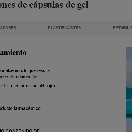
ones de cápsulas de gel
ZADORES
PLASTIFICANTES
ESTABIL
zamiento
or aldehído, lo que resulta
ades de inflamación.
olítica (entorno con pH bajo)
roducto farmacéutico
O CONTENIDO DE