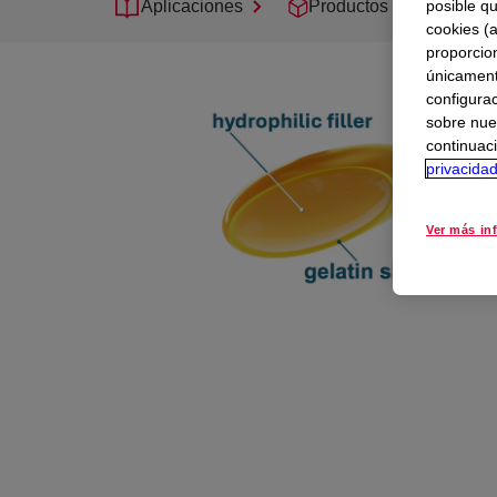
posible qu
Aplicaciones
Productos
Sopor
cookies (
proporcio
únicamente
configurac
sobre nue
continuaci
privacida
Ver más in