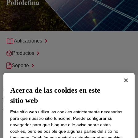
Poliolefina
Aplicaciones
Productos
Soporte
Crear paneles solares más
Acerca de las cookies en este
innovadores para aprovechar más
sitio web
energía
Este sitio web utiliza las cookies estrictamente necesarias
para que nuestro sitio funcione. Puede configurar su
Los elastómeros de poliolefina (POE) ENGAGE™ PV admiten
navegador para que bloquee o le avise sobre estas
módulos de PV con protección excepcional, rendimiento a largo
cookies, pero es posible que algunas partes del sitio no
plazo y fiabilidad a un costo de vida útil general del sistema más
funcionen. También nos gustaría establecer otras cookies