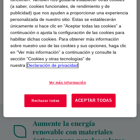
bajo. Esto ayuda a las empresas a crear paneles solares más
(a saber, cookies funcionales, de rendimiento y de
innovadores y a aprovechar más la energía para impulsar el
publicidad) que nos ayuden a proporcionar una experiencia
éxito sostenible durante muchos años.
personalizada de nuestro sitio. Estas se establecerán
únicamente si hace clic en “Aceptar todas las cookies” a
continuación o ajusta la configuración de las cookies para
habilitar dichas cookies. Para obtener más información
sobre nuestro uso de las cookies y sus opciones, haga clic
en “Ver más información” a continuación y consulte la
sección “Cookies y otras tecnologías” de
nuestra
Declaración de privacidad
Ver más información
ACEPTAR TODAS
Rechazar todas
Aumente la energía
renovable con materiales
óptimos para paneles solares