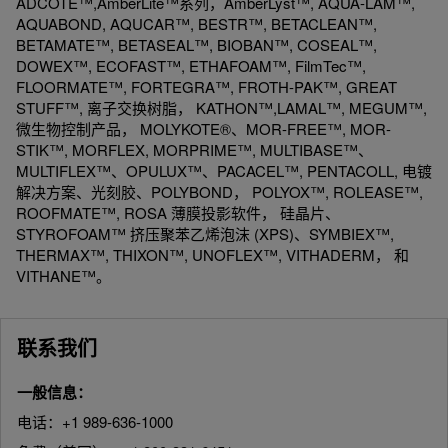
ADCOTE™,AmberLite™系列，AmberLyst™, AQUA-LAM™,
AQUABOND, AQUCAR™, BESTR™, BETACLEAN™,
BETAMATE™, BETASEAL™, BIOBAN™, COSEAL™,
DOWEX™, ECOFAST™, ETHAFOAM™, FilmTec™,
FLOORMATE™, FORTEGRA™, FROTH-PAK™, GREAT
STUFF™, 离子交换树脂， KATHON™,LAMAL™, MEGUM™,
微生物控制产品， MOLYKOTE®、MOR-FREE™, MOR-
STIK™, MORFLEX, MORPRIME™, MULTIBASE™、
MULTIFLEX™、OPULUX™、PACACEL™, PENTACOLL, 电镀
解决方案、光刻胶、POLYBOND， POLYOX™, ROLEASE™,
ROOFMATE™, ROSA 薄膜投影软件， 硅晶片、
STYROFOAM™ 挤压聚苯乙烯泡沫 (XPS)、SYMBIEX™,
THERMAX™, THIXON™, UNOFLEX™, VITHADERM， 和
VITHANE™。
联系我们
一般信息：
电话：+1 989-636-1000