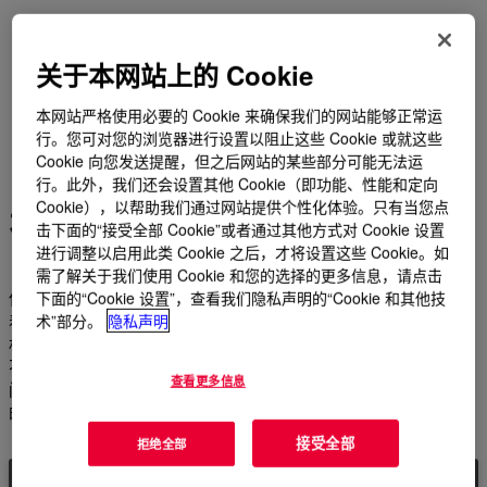
关于本网站上的 Cookie
本网站严格使用必要的 Cookie 来确保我们的网站能够正常运
行。您可对您的浏览器进行设置以阻止这些 Cookie 或就这些
Cookie 向您发送提醒，但之后网站的某些部分可能无法运
行。此外，我们还会设置其他 Cookie（即功能、性能和定向
Cookie），以帮助我们通过网站提供个性化体验。只有当您点
在鞋材领域领先一步
击下面的“接受全部 Cookie”或者通过其他方式对 Cookie 设置
进行调整以启用此类 Cookie 之后，才将设置这些 Cookie。如
需了解关于我们使用 Cookie 和您的选择的更多信息，请点击
使用我们的可持续聚合物和材料，探索耐用的鞋类解决方案。随
下面的“Cookie 设置”，查看我们隐私声明的“Cookie 和其他技
着消费者在日常生活中日益活跃，更舒适、更轻便、更耐用的鞋
术”部分。
隐私声明
材也越来越重要。为了帮助全球鞋业满足这些严苛的趋势，陶氏
不断提高材料质量和性能。无论是拖鞋、安全靴、运动鞋还是休
查看更多信息
闲鞋，您都可以创造出外观时尚、而且从脚跟到脚趾都非常舒适
的鞋子。
接受全部
拒绝全部