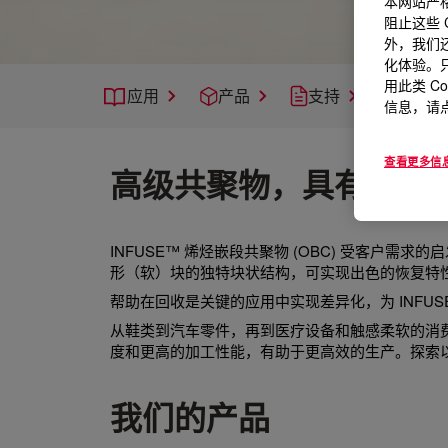
本网站严格
阻止这些 
外，我们还
化体验。只
用此类 C
应用
产品
支持
信息，请点
查看更多信
高级共聚物，具有独特
INFUSE™ 烯烃嵌段共聚物 (OBC) 受客户
形（软）块的独特块状结构，可实现出色的恢复特
帮助在回收是关键的应用中实现差异化，为 INFU
从鞋类到汽车零件，再到医疗设备和触感柔软的消
度和更高的加工性能，有助于更高效的生产。探索
我们的产品