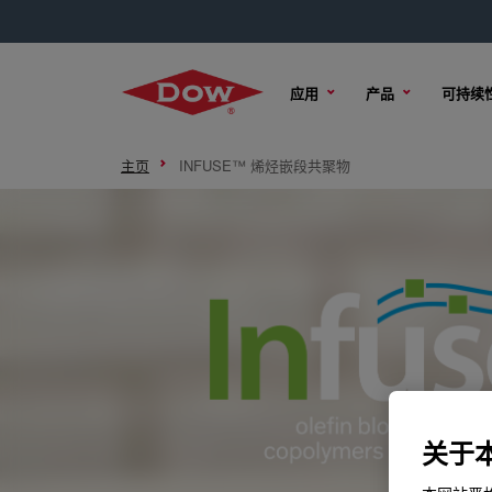
应用
产品
可持续
主页
INFUSE™ 烯烃嵌段共聚物
关于本