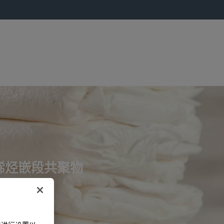
™ 烯烃嵌段共聚物