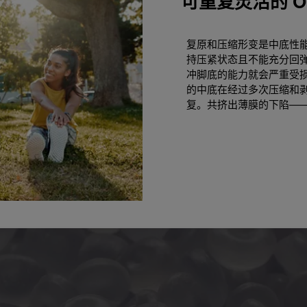
可重复灵活的 O
复原和压缩形变是中底性
持压紧状态且不能充分回
冲脚底的能力就会严重受损。使
的中底在经过多次压缩和
复。共挤出薄膜的下陷—
。