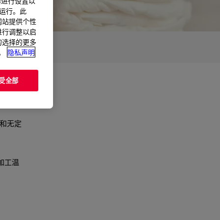
器进行设置以
法运行。此
过网站提供个性
置进行调整以启
您的选择的更多
。
隐私声明
受全部
）和无定
加工温