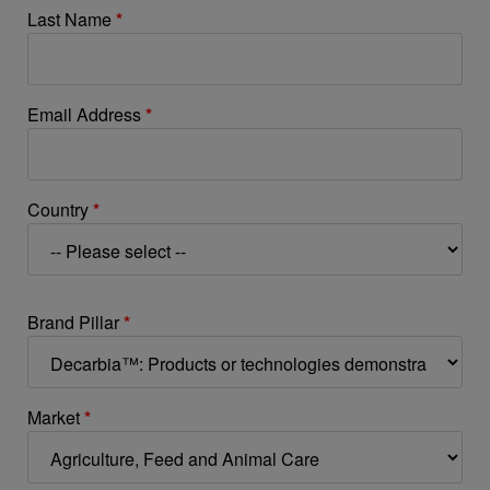
Last Name
*
Email Address
*
Country
*
Brand Pillar
*
Market
*