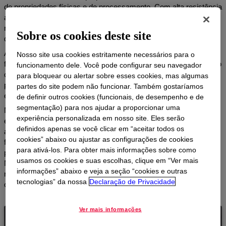
de propriedades físicas e de processamento. Com alta resistência
a tração, excepcional resistência a impacto e excelente
resistência a perfurações, essas resinas oferecem durabilidade
Sobre os cookies deste site
que atende aos padrões mais exigentes.
Além disso, o Dow LLDPE garante excelente elasticidade,
Nosso site usa cookies estritamente necessários para o
flexibilidade e alongamento, tudo isso mantendo um fluxo de fusão
funcionamento dele. Você pode configurar seu navegador
consistente e baixo cisalhamento. Essa combinação exclusiva
para bloquear ou alertar sobre esses cookies, mas algumas
permite a criação de filmes mais finos com perfis
partes do site podem não funcionar. Também gostaríamos
excepcionalmente robustos.
de definir outros cookies (funcionais, de desempenho e de
segmentação) para nos ajudar a proporcionar uma
Nosso portfólio atual de LLDPE é um catálogo meticulosamente
experiência personalizada em nosso site. Eles serão
equilibrado, com resinas adaptadas a uma ampla gama de
definidos apenas se você clicar em “aceitar todos os
aplicações. Não importa se suas necessidades estão em usos
cookies” abaixo ou ajustar as configurações de cookies
finais flexíveis ou rígidos, as resinas LLDPE da Dow estão
para ativá-los. Para obter mais informações sobre como
prontas para atender aos desafios e expectativas do seu setor.
usamos os cookies e suas escolhas, clique em “Ver mais
Não importa se você está trabalhando com geomembranas,
informações” abaixo e veja a seção “cookies e outras
resinas flexíveis ou muito mais, nossas resinas LLDPE oferecem
tecnologias” da nossa
Declaração de Privacidade
o desempenho com o qual você pode contar.
Ver mais informações
Polietileno Linear de Baixa