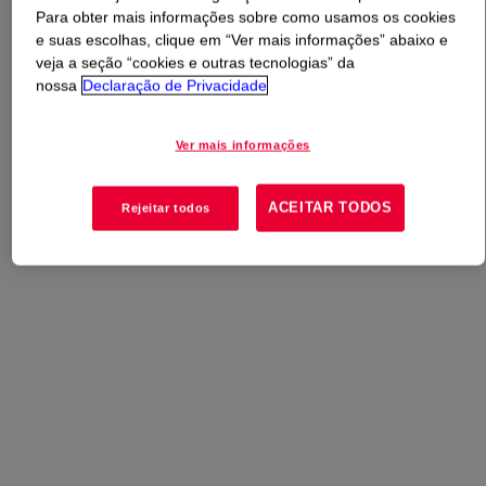
Para obter mais informações sobre como usamos os cookies
e suas escolhas, clique em “Ver mais informações” abaixo e
O que é
XZ 89188.00 Resina Plástica Reciclada
?
veja a seção “cookies e outras tecnologias” da
nossa
Declaração de Privacidade
A low density polyethylene resin with a fractional melt
index for collation shrink film and general blown film
Ver mais informações
applications. This resin contains 100% post-consumer
recycled plastics, especially suitable to be used in the
core layer of co-extruded films. This grade is not food
ACEITAR TODOS
Rejeitar todos
contact compliant.