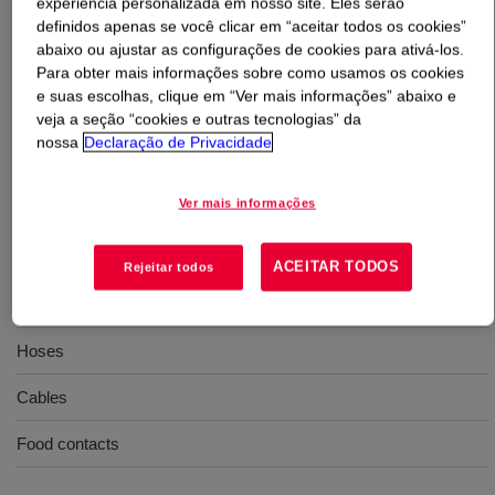
experiência personalizada em nosso site. Eles serão
definidos apenas se você clicar em “aceitar todos os cookies”
abaixo ou ajustar as configurações de cookies para ativá-los.
O que é
XIAMETER™ SE 1188 U Silicone Rubber
?
Para obter mais informações sobre como usamos os cookies
e suas escolhas, clique em “Ver mais informações” abaixo e
80 Durometer, extrusion, high clarity, uncatalyzed
veja a seção “cookies e outras tecnologias” da
silicone rubber
nossa
Declaração de Privacidade
Usos
Ver mais informações
Extrusion
ACEITAR TODOS
Rejeitar todos
Tubes
Hoses
Cables
Food contacts