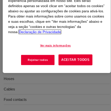
experiência personalizada em nosso site. Eles serão
definidos apenas se você clicar em “aceitar todos os cookies”
abaixo ou ajustar as configurações de cookies para ativá-los.
O que é
XIAMETER™ SE 1187 U Silicone Rubber
?
Para obter mais informações sobre como usamos os cookies
e suas escolhas, clique em “Ver mais informações” abaixo e
70 Durometer, extrusion, high clarity, uncatalyzed
veja a seção “cookies e outras tecnologias” da
silicone rubber
nossa
Declaração de Privacidade
Usos
Ver mais informações
Extrusion
ACEITAR TODOS
Rejeitar todos
Tubes
Hoses
Cables
Food contacts