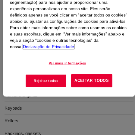
segmentação) para nos ajudar a proporcionar uma
experiência personalizada em nosso site. Eles serão
O que é
XIAMETER™ RBB-6640-40 Base
?
definidos apenas se você clicar em “aceitar todos os cookies”
abaixo ou ajustar as configurações de cookies para ativá-los.
Para obter mais informações sobre como usamos os cookies
Uma borracha de silicone de durômetro 40, para uso
e suas escolhas, clique em “Ver mais informações” abaixo e
geral, desenvolvida para utilização em uma variedade de
veja a seção “cookies e outras tecnologias” da
produtos moldados
nossa
Declaração de Privacidade
Ver mais informações
Usos
ACEITAR TODOS
Rejeitar todos
Molding
Consumer goods
Keypads
Rollers
Packings, gaskets