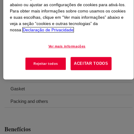
abaixo ou ajustar as configurações de cookies para ativá-los.
Para obter mais informações sobre como usamos os cookies
O que é
XIAMETER™ RBB-2881-30 Silicone Rubber
?
e suas escolhas, clique em “Ver mais informações” abaixo e
veja a seção “cookies e outras tecnologias” da
A 30 Shore A hardness, silicone rubber designed for use
nossa
Declaração de Privacidade
in a variety of molded goods.
Ver mais informações
Usos
ACEITAR TODOS
Rejeitar todos
General molded rubber parts such as:
Keypad
Gasket
Packing and others
Benefícios