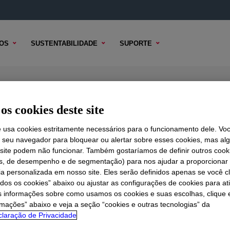
OS
SUSTENTABILIDADE
SUPORTE
 Base
os cookies deste site
e usa cookies estritamente necessários para o funcionamento dele. Vo
r seu navegador para bloquear ou alertar sobre esses cookies, mas a
 TÉCNICO
 site podem não funcionar. Também gostaríamos de definir outros cook
OPÇÕES DE AMOSTRA
OPÇÕES DE COMPRA
is, de desempenho e de segmentação) para nos ajudar a proporciona
ia personalizada em nosso site. Eles serão definidos apenas se você c
odos os cookies” abaixo ou ajustar as configurações de cookies para at
s informações sobre como usamos os cookies e suas escolhas, clique 
rmações” abaixo e veja a seção “cookies e outras tecnologias” da
laração de Privacidade