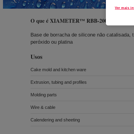
Ver mais i
O que é
XIAMETER™ RBB-2003-50 Base
?
Base de borracha de silicone não catalisada,
peróxido ou platina
Usos
Cake mold and kitchen ware
Extrusion, tubing and profiles
Molding parts
Wire & cable
Calendering and sheeting