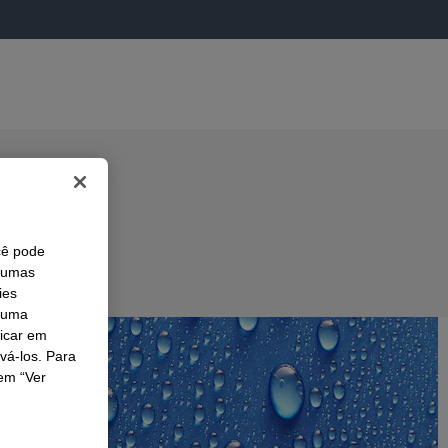
cê pode
lgumas
ies
r uma
licar em
ivá-los. Para
em “Ver