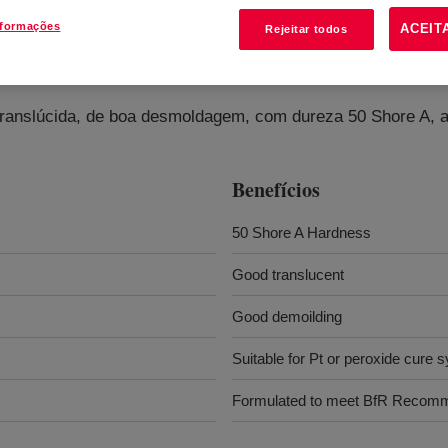
nformações
ACEIT
Rejeitar todos
 translúcida, de boa desmoldagem, com dureza 50 Shore A, 
Benefícios
50 Shore A Hardness
Good translucent
Good demoilding
Suitable for Pt or peroxide cure 
Formulated to meet BfR Recom