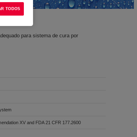
AR TODOS
adequado para sistema de cura por
system
mendation XV and FDA 21 CFR 177.2600