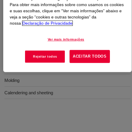
Para obter mais informações sobre como usamos os cookies
e suas escolhas, clique em “Ver mais informações” abaixo e
O que é
XIAMETER™ RBB-2000-35 Base
?
veja a seção “cookies e outras tecnologias” da
nossa
Declaração de Privacidade
Uma base de borracha de silicone de durômetro 35 não
catalisada, translúcida, de grau de uso geral.
Ver mais informações
Usos
ACEITAR TODOS
Rejeitar todos
Extrusion, tubing and profiles
Molding
Calendering and sheeting