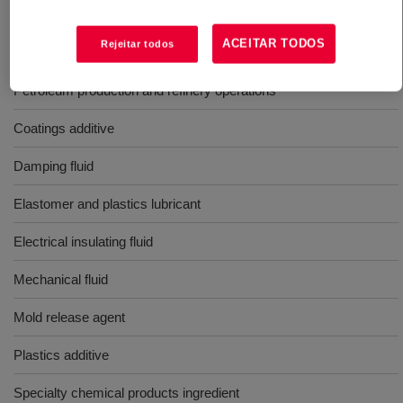
Aerosol shave lathers
ACEITAR TODOS
Rejeitar todos
Antiperspirants, and other personal care products
Petroleum production and refinery operations
Coatings additive
Damping fluid
Elastomer and plastics lubricant
Electrical insulating fluid
Mechanical fluid
Mold release agent
Plastics additive
Specialty chemical products ingredient