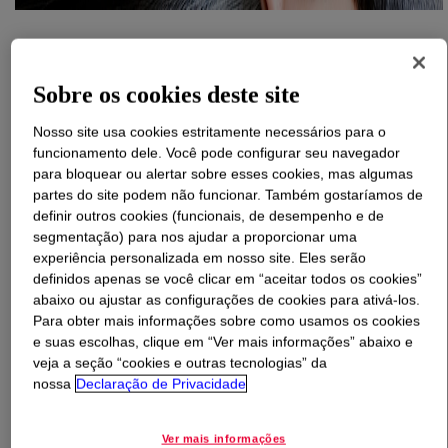
O que é
XIAMETER™ PMX-200 Silicone Fluid 60,000
cSt
?
Sobre os cookies deste site
100% ativo, 60.000 cSt, polímero de dimetil
Nosso site usa cookies estritamente necessários para o
polissiloxano. Nome INCI: dimeticona
funcionamento dele. Você pode configurar seu navegador
para bloquear ou alertar sobre esses cookies, mas algumas
partes do site podem não funcionar. Também gostaríamos de
Usos
definir outros cookies (funcionais, de desempenho e de
segmentação) para nos ajudar a proporcionar uma
Automotive
experiência personalizada em nosso site. Eles serão
definidos apenas se você clicar em “aceitar todos os cookies”
Furniture
abaixo ou ajustar as configurações de cookies para ativá-los.
Para obter mais informações sobre como usamos os cookies
Metal
e suas escolhas, clique em “Ver mais informações” abaixo e
veja a seção “cookies e outras tecnologias” da
Specialty polishes
nossa
Declaração de Privacidade
Protective creams
Ver mais informações