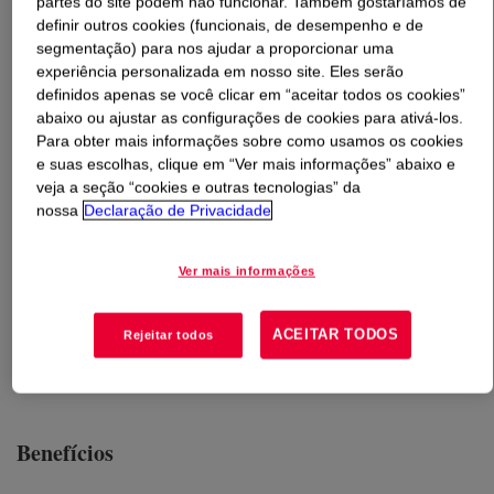
partes do site podem não funcionar. Também gostaríamos de
definir outros cookies (funcionais, de desempenho e de
segmentação) para nos ajudar a proporcionar uma
O que é
XIAMETER™ PMX-200 Silicone Fluid
experiência personalizada em nosso site. Eles serão
500,000 cSt
?
definidos apenas se você clicar em “aceitar todos os cookies”
abaixo ou ajustar as configurações de cookies para ativá-los.
100% ativo, 500.000 cSt, polímero de dimetil
Para obter mais informações sobre como usamos os cookies
polissiloxano.
e suas escolhas, clique em “Ver mais informações” abaixo e
veja a seção “cookies e outras tecnologias” da
nossa
Declaração de Privacidade
Usos
Ver mais informações
Petroleum production and refinery operations
Conditioning agent: hair care products, particularly conditioning
ACEITAR TODOS
Rejeitar todos
shampoos and rinseoff conditioners
Benefícios