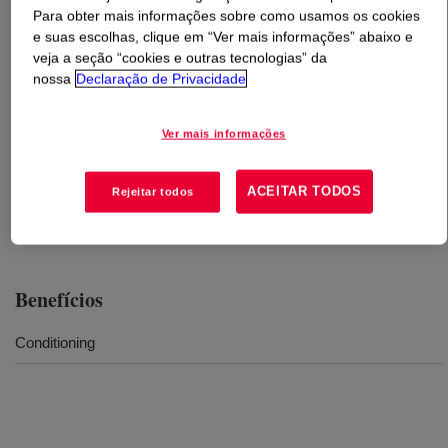
Para obter mais informações sobre como usamos os cookies
e suas escolhas, clique em “Ver mais informações” abaixo e
O que é
XIAMETER™ PMX-1351 Fluid
?
veja a seção “cookies e outras tecnologias” da
nossa
Declaração de Privacidade
Silicone Gum Blend hair care.
Ver mais informações
Usos
ACEITAR TODOS
Rejeitar todos
Hair
Benefícios
Conditioning