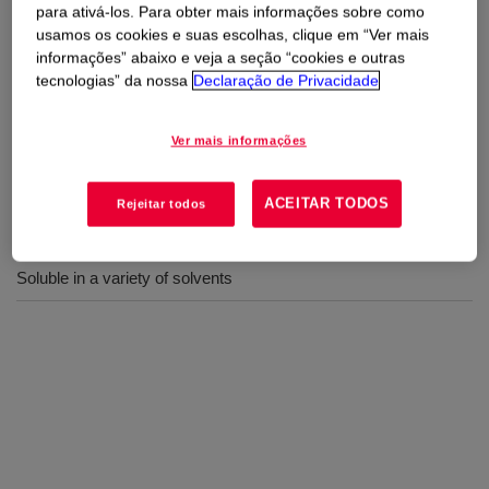
evaporates completely at room temperature.
para ativá-los. Para obter mais informações sobre como
usamos os cookies e suas escolhas, clique em “Ver mais
informações” abaixo e veja a seção “cookies e outras
Usos
tecnologias” da nossa
Declaração de Privacidade
Auto Care
Ver mais informações
ACEITAR TODOS
Rejeitar todos
Benefícios
Soluble in a variety of solvents