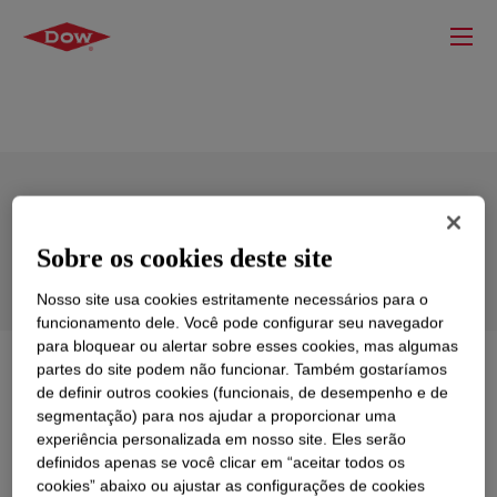
XIAMETER™ PMX-0244
Cyclotetrasiloxane
Sobre os cookies deste site
Nosso site usa cookies estritamente necessários para o
funcionamento dele. Você pode configurar seu navegador
para bloquear ou alertar sobre esses cookies, mas algumas
partes do site podem não funcionar. Também gostaríamos
O que é
XIAMETER™ PMX-0244
de definir outros cookies (funcionais, de desempenho e de
Cyclotetrasiloxane
?
segmentação) para nos ajudar a proporcionar uma
experiência personalizada em nosso site. Eles serão
A volatile methylsiloxane fluid, clear, odorless, VOC-
definidos apenas se você clicar em “aceitar todos os
exempt, low toxicity, low surface tension and
cookies” abaixo ou ajustar as configurações de cookies