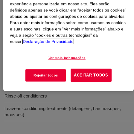
experiência personalizada em nosso site. Eles serão
definidos apenas se você clicar em “aceitar todos os cookies”
O que é
XIAMETER™ OFX 5330 Fluid
?
abaixo ou ajustar as configurações de cookies para ativá-los.
Para obter mais informações sobre como usamos os cookies
Um copolímero de poliéter de polissiloxano para uso em
e suas escolhas, clique em “Ver mais informações” abaixo e
aplicações de produtos para cabelo. Nome INCI: acetato
veja a seção “cookies e outras tecnologias” da
nossa
Declaração de Privacidade
dimeticona PEG-PPG-15/15 (e) alil éter acetato PEG-
PPG 15/15 (e) acetato PEG/PPG-15/15 Nome
Ver mais informações
Usos
ACEITAR TODOS
Rejeitar todos
Clear and opaque conditioning shampoos
Rinse-off conditioners
Leave-in conditioning treatments (detanglers, hair masques,
mousses)